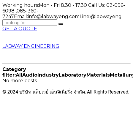
Working hours:
Mon - Fri 8.30 - 17.30
Call Us:
02-096-
6098 ,085-360-
7247
Email:
info@labwayeng.com
Line:
@labwayeng
GET A QUOTE
LABWAY ENGINEERING
Category
filter:
All
Audio
Industry
Laboratory
Materials
Metallur
No more posts
© 2024 บริษัท แล็บเวย์ เอ็นจิเนียริ่ง จำกัด. All Rights Reserved.