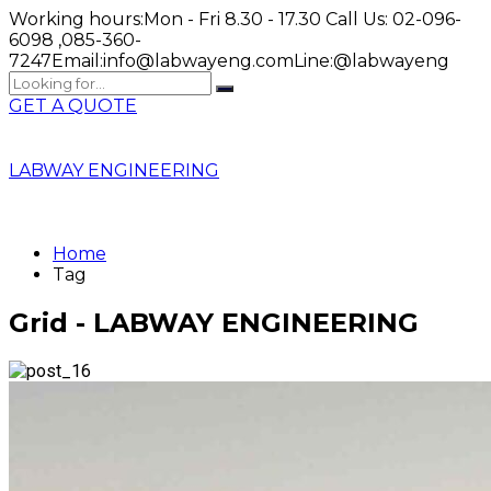
Working hours:
Mon - Fri 8.30 - 17.30
Call Us:
02-096-
6098 ,085-360-
7247
Email:
info@labwayeng.com
Line:
@labwayeng
GET A QUOTE
LABWAY ENGINEERING
Home
Tag
Grid - LABWAY ENGINEERING