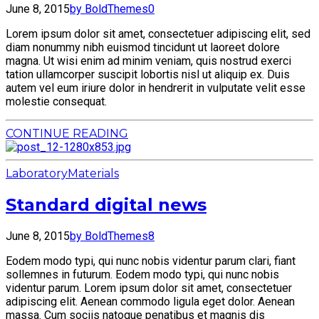
June 8, 2015
by BoldThemes
0
Lorem ipsum dolor sit amet, consectetuer adipiscing elit, sed
diam nonummy nibh euismod tincidunt ut laoreet dolore
magna. Ut wisi enim ad minim veniam, quis nostrud exerci
tation ullamcorper suscipit lobortis nisl ut aliquip ex. Duis
autem vel eum iriure dolor in hendrerit in vulputate velit esse
molestie consequat.
CONTINUE READING
Laboratory
Materials
Standard digital news
June 8, 2015
by BoldThemes
8
Eodem modo typi, qui nunc nobis videntur parum clari, fiant
sollemnes in futurum. Eodem modo typi, qui nunc nobis
videntur parum. Lorem ipsum dolor sit amet, consectetuer
adipiscing elit. Aenean commodo ligula eget dolor. Aenean
massa. Cum sociis natoque penatibus et magnis dis