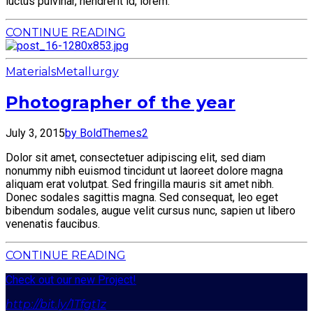
luctus pulvinar, hendrerit id, lorem.
CONTINUE READING
Materials
Metallurgy
Photographer of the year
July 3, 2015
by BoldThemes
2
Dolor sit amet, consectetuer adipiscing elit, sed diam
nonummy nibh euismod tincidunt ut laoreet dolore magna
aliquam erat volutpat. Sed fringilla mauris sit amet nibh.
Donec sodales sagittis magna. Sed consequat, leo eget
bibendum sodales, augue velit cursus nunc, sapien ut libero
venenatis faucibus.
CONTINUE READING
Check out our new Project!
http://bit.ly/1Tfgt1z