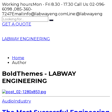
Working hours:
Mon - Fri 8.30 - 17.30
Call Us:
02-096-
6098 ,085-360-
7247
Email:
info@labwayeng.com
Line:
@labwayeng
GET A QUOTE
LABWAY ENGINEERING
Home
Author
BoldThemes - LABWAY
ENGINEERING
Audio
Industry